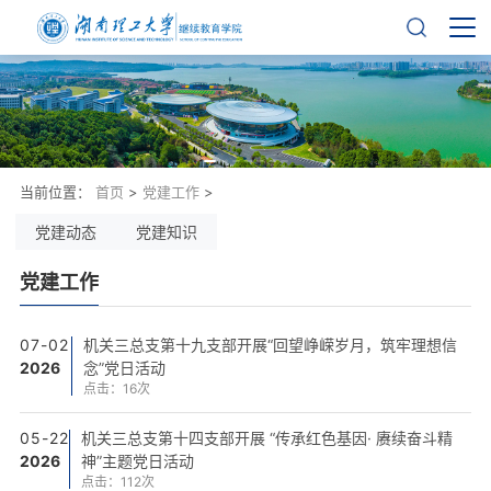
当前位置：
首页
>
党建工作
>
党建动态
党建知识
党建工作
07-02
机关三总支第十九支部开展“回望峥嵘岁月，筑牢理想信
2026
念”党日活动
点击：
16
次
05-22
机关三总支第十四支部开展 “传承红色基因· 赓续奋斗精
2026
神”主题党日活动
点击：
112
次