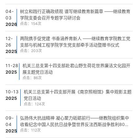
04-
树立和践行正确政绩观 谱写继续教育新篇章 ——继续教育
03
学院支委会召开专题学习研讨会
点击：
154
次
2026
12-
两院携手促党建 书香涵养育新人 ——继续教育学院教工党
26
支部与机械工程学院学生党支部牵手活动暨赠书仪式
点击：
203
次
2025
11-28
机关三总支第十四支部赴君山野生荷花世界廉洁文化园开
2025
展主题党日活动
点击：
86
次
10-13
机关三总支第十四支部开展《南京照相馆》集中观影主题
2025
党日活动
点击：
124
次
09-
弘扬伟大抗战精神 凝心聚力砥砺前行——继教院组织集中
04
收看纪念中国人民抗日战争暨世界反法西斯战争胜利80周
点击：
112
次
2025
年大阅兵