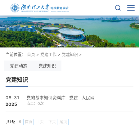
当前位置：
首页
>
党建工作
>
党建知识
>
党建动态
党建知识
党建知识
08-31
党的基本知识资料库--党建--人民网
点击：
0
次
2025
共1条 1/1
首页
上页
下页
尾页