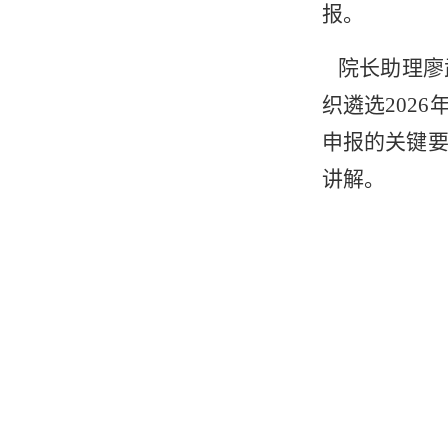
报。
院长助理廖武
织遴选202
申报的
关键
讲解。