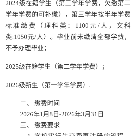
202
4
级在籍学生（第三学年学费，欠缴第二
学年学费的可补缴），第三学年按半年学费
标准缴费（理科类：
1
100
元
/
人，文科
类
:
1050
元
/
人）。毕业前未缴清全部学费，
不予办理毕业；
202
5
级在籍学生（第二学年学费）；
2
026
级新生（第一学年学费）
.
二、
缴费时间
202
6
年
1
月
8
日
-202
6
年
3
月
31
日
三、
缴费要求
1.
学校实行先交费再注册的流程。