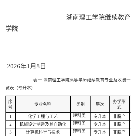
湖南理工学院继续教育
学院
202
6
年
1
月
8
日
表一
湖南理工学院高等学历继续教育专业及收费一
览表（专升本）
序
办学形
专业名称
类别
层次
号
式
理科类
1
化学工程与工艺
专升本
非脱产
理科类
2
机械设计制造及其自动化
专升本
非脱产
理科类
3
计算机科学与技术
专升本
非脱产