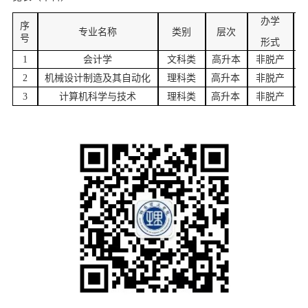
办学
序
专业名称
类别
层次
号
形式
1
会计学
文科类
高升本
非脱产
2
机械设计制造及其自动化
理科类
高升本
非脱产
3
计算机科学与技术
理科类
高升本
非脱产