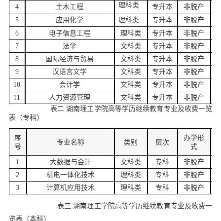
理科类
4
土木工程
专升本
非脱产
5
应用化学
理科类
专升本
非脱产
6
电子信息工程
理科类
专升本
非脱产
7
法学
文科类
专升本
非脱产
8
国际经济与贸易
文科类
专升本
非脱产
9
汉语言文学
文科类
专升本
非脱产
1
0
会计学
文科类
专升本
非脱产
1
1
人力资源管理
文科类
专升本
非脱产
表二
湖南理工学院高等学历继续教育专业及收费一览
表（专科）
序
办学形
专业名称
类别
层次
号
式
1
大数据与会计
文科类
专科
非脱产
2
机电一体化技术
理科类
专科
非脱产
3
计算机应用技术
理科类
专科
非脱产
表三
湖南理工学院高等学历继续教育专业及收费一
览表（本科）